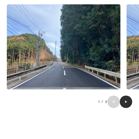
1
/
3