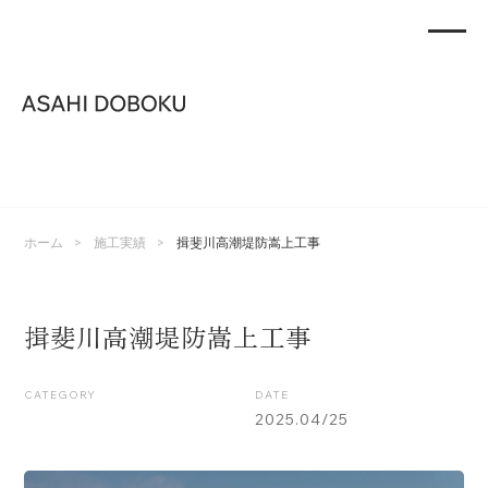
>
>
ホーム
施工実績
揖斐川高潮堤防嵩上工事
揖斐川高潮堤防嵩上工事
CATEGORY
DATE
2025.04/25