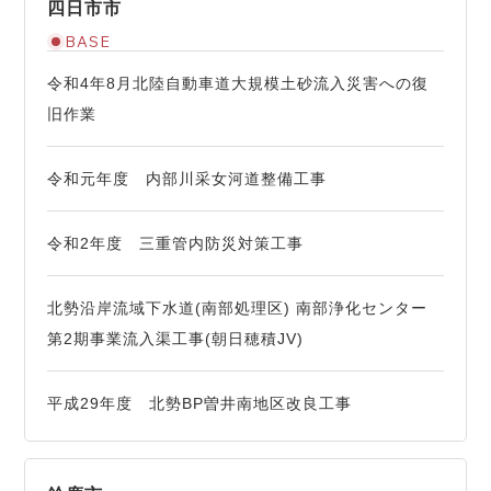
四日市市
BASE
令和4年8月北陸自動車道大規模土砂流入災害への復
旧作業
令和元年度 内部川采女河道整備工事
令和2年度 三重管内防災対策工事
北勢沿岸流域下水道(南部処理区) 南部浄化センター
第2期事業流入渠工事(朝日穂積JV)
平成29年度 北勢BP曽井南地区改良工事