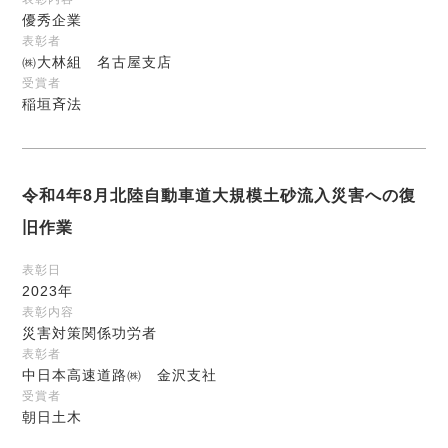
優秀企業
表彰者
㈱大林組 名古屋支店
受賞者
稲垣斉法
令和4年8月北陸自動車道大規模土砂流入災害への復
旧作業
表彰日
2023年
表彰内容
災害対策関係功労者
表彰者
中日本高速道路㈱ 金沢支社
受賞者
朝日土木