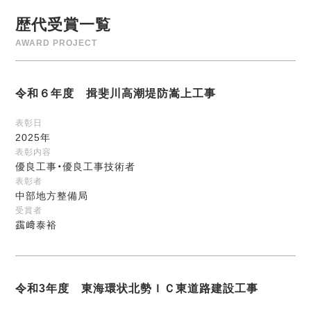
歴代受賞一覧
AWARD PROJECT
令和６年度 揖斐川高潮堤防嵩上工事
表彰日
2025年
表彰内容
優良工事・優良工事技術者
表彰者
中部地方整備局
受賞者
靎﨑泰裕
令和3年度 東海環状北勢ＩＣ東道路建設工事