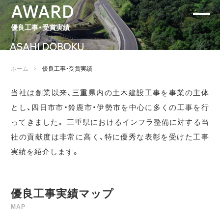
AWARD
優良工事・受賞実績
>
ホーム
優良工事・受賞実績
当社は創業以来、三重県内の土木建設工事を事業の主体
とし、四日市市・鈴鹿市・伊勢市を中心に多くの工事を行
ってきました。
三重県におけるインフラ整備に対する当
社の貢献度は非常に高く、特に優秀な表彰を受けた工事
実績を紹介します。
優良工事実績マップ
MAP